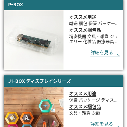
P-BOX
オススメ用途
輸送 梱包 保管 パッケージ
ディスプレイ
オススメ梱包品
精密機器 文具・雑貨 ジュ
エリー 化粧品 医療器具 部
品
詳細を見る
J1-BOX ディスプレイシリーズ
オススメ用途
保管 パッケージ ディスプ
レイ
オススメ梱包品
文具・雑貨 衣類
詳細を見る