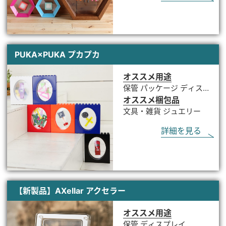
PUKA×PUKA プカプカ
オススメ用途
保管 パッケージ ディスプ
レイ ノベルティ
オススメ梱包品
文具・雑貨 ジュエリー
詳細を見る
【新製品】AXellar アクセラー
オススメ用途
保管 ディスプレイ